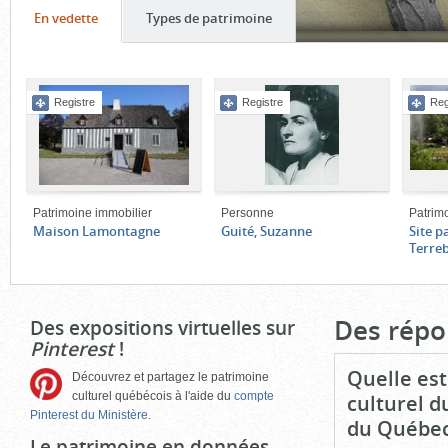
Onglet
(cliquer
Onglet
(cliquer
En vedette
Types de patrimoine
pour
pour
Contenu
voir
voir
de
le
le
Registre
Registre
Reg
l'onglet
contenu)
contenu)
«
En
vedette
»
Patrimoine immobilier
Personne
Patrim
Maison Lamontagne
Guité, Suzanne
Site p
Terre
Fin
du
bloc
Des répo
Des expositions virtuelles sur
d'onglets
Pinterest
!
Quelle est
Découvrez et partagez le patrimoine
culturel québécois à l'aide du
compte
culturel d
Pinterest du Ministère.
du Québec
Le patrimoine en données