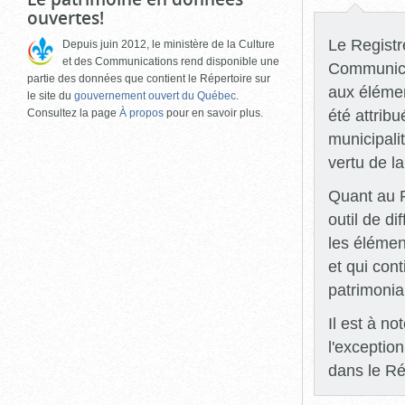
ouvertes!
Le Registre
Depuis juin 2012, le ministère de la Culture
et des Communications rend disponible une
Communicat
partie des données que contient le Répertoire sur
aux élémen
le site du
gouvernement ouvert du Québec
.
été attrib
Consultez la page
À propos
pour en savoir plus.
municipali
vertu de l
Quant au R
outil de di
les élémen
et qui con
patrimonia
Il est à n
l'exceptio
dans le Ré