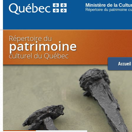
Ministère de la Cult
Répertoire du patrimoine c
Répertoire du
patrimoine
culturel du Québec
Accueil