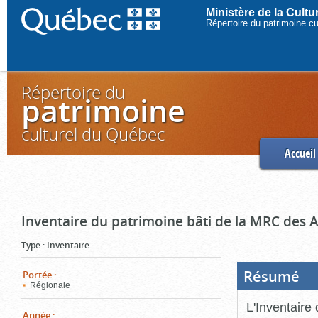
Ministère de la Cult
Répertoire du patrimoine c
Répertoire du
patrimoine
culturel du Québec
Accueil
Inventaire du patrimoine bâti de la MRC des 
Type
:
Inventaire
Résumé
(Boi
Portée
:
ouve
Régionale
cliq
pou
L'Inventaire
ferm
Année
: