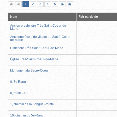
Page
(page
Page
Page
Page
Page
1
Première
2
Page
3
4
5
Page
Dernière
actuelle)
page
précédente
suivante
page
Nom
Fait partie de
Ancien presbytère Très-Saint-Coeur-de-
Marie
Ancienne école de village de Sacré-Coeur-
de-Marie
Cimetière Très-Saint-Coeur-de-Marie
Église Très-Saint-Coeur-de-Marie
Monument du Sacré-Coeur
0, 7e Rang
0, route 271
1, chemin de la Longue-Pointe
10, chemin du 5e-Rang