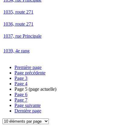
1035, route 271
1036, route 271
1037, rue Principale
1039, 4e rang
Première page
Page précédente
Page
3
Page
4
Page
5
(page actuelle)
Page
6
Page
7
Page suivante
Dernière page