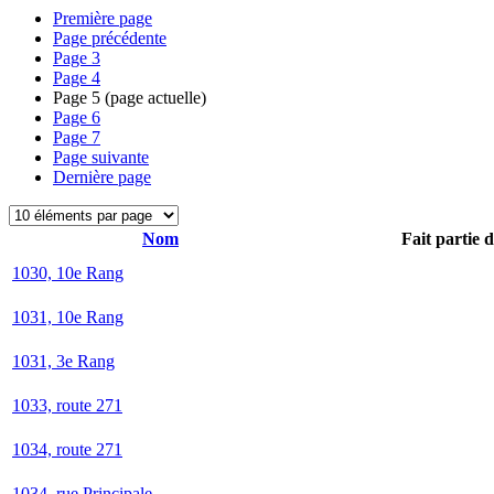
Première page
Page précédente
Page
3
Page
4
Page
5
(page actuelle)
Page
6
Page
7
Page suivante
Dernière page
Nom
Fait partie 
1030, 10e Rang
1031, 10e Rang
1031, 3e Rang
1033, route 271
1034, route 271
1034, rue Principale