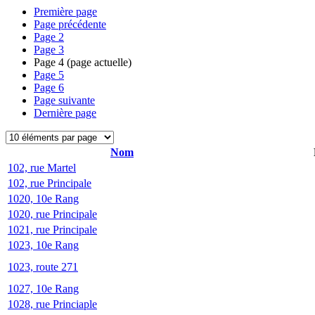
Première page
Page précédente
Page
2
Page
3
Page
4
(page actuelle)
Page
5
Page
6
Page suivante
Dernière page
Nom
102, rue Martel
102, rue Principale
1020, 10e Rang
1020, rue Principale
1021, rue Principale
1023, 10e Rang
1023, route 271
1027, 10e Rang
1028, rue Princiaple