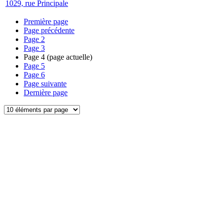
1029, rue Principale
Première page
Page précédente
Page
2
Page
3
Page
4
(page actuelle)
Page
5
Page
6
Page suivante
Dernière page