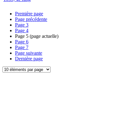
Première page
Page précédente
Page
3
Page
4
Page
5
(page actuelle)
Page
6
Page
7
Page suivante
Dernière page