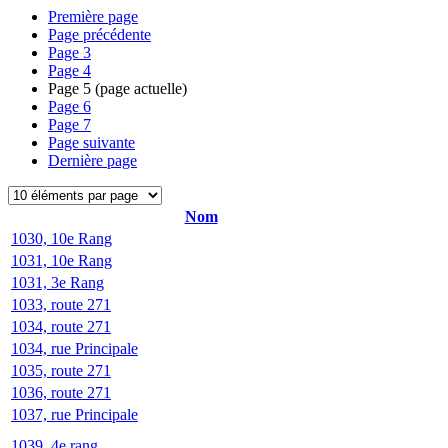
Première page
Page précédente
Page
3
Page
4
Page
5
(page actuelle)
Page
6
Page
7
Page suivante
Dernière page
Nom
1030, 10e Rang
1031, 10e Rang
1031, 3e Rang
1033, route 271
1034, route 271
1034, rue Principale
1035, route 271
1036, route 271
1037, rue Principale
1039, 4e rang