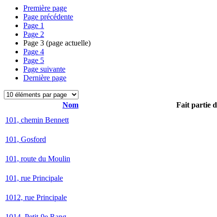
Première page
Page précédente
Page
1
Page
2
Page
3
(page actuelle)
Page
4
Page
5
Page suivante
Dernière page
Nom
Fait partie 
101, chemin Bennett
101, Gosford
101, route du Moulin
101, rue Principale
1012, rue Principale
1014, Petit-9e Rang