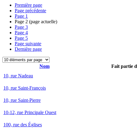
Première page
Page précédente
Page
1
Page
2
(page actuelle)
Page
3
Page
4
Page
5
Page suivante
Dernière page
Nom
Fait partie 
10, rue Nadeau
10, rue Saint-François
10, rue Saint-Pierre
10-12, rue Principale Ouest
100, rue des Églises