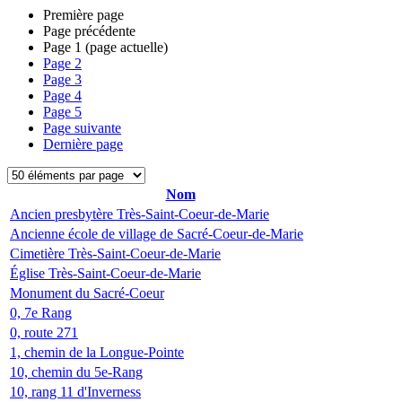
Première page
Page précédente
Page
1
(page actuelle)
Page
2
Page
3
Page
4
Page
5
Page suivante
Dernière page
Nom
Ancien presbytère Très-Saint-Coeur-de-Marie
Ancienne école de village de Sacré-Coeur-de-Marie
Cimetière Très-Saint-Coeur-de-Marie
Église Très-Saint-Coeur-de-Marie
Monument du Sacré-Coeur
0, 7e Rang
0, route 271
1, chemin de la Longue-Pointe
10, chemin du 5e-Rang
10, rang 11 d'Inverness