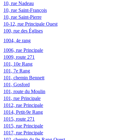
10, rue Nadeau
10, rue Saint-François
10, rue Saint-Pierre
10-12, rue Principale Ouest
100, rue des Églises
1004, 4e rang
1006, rue Principale
1009, route 271
101, 10e Rang
101, 7e Rang
101, chemin Bennett
101, Gosford
101, route du Moulin
101, rue Principale
1012, rue Principale
1014, Petit-9e Rang
1015, route 271
1015, rue Principale
1017, rue Principale
102, chemin du 9e-Rang Ouest