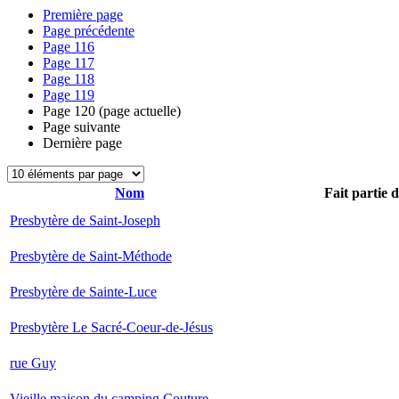
Première page
Page précédente
Page
116
Page
117
Page
118
Page
119
Page
120
(page actuelle)
Page suivante
Dernière page
Nom
Fait partie 
Presbytère de Saint-Joseph
Presbytère de Saint-Méthode
Presbytère de Sainte-Luce
Presbytère Le Sacré-Coeur-de-Jésus
rue Guy
Vieille maison du camping Couture