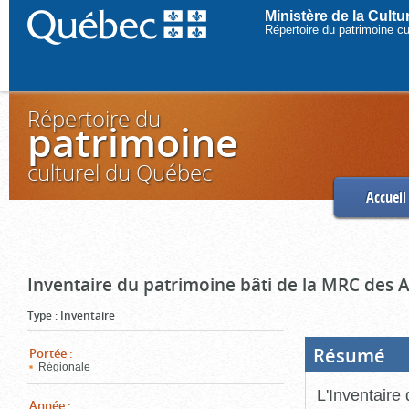
Ministère de la Cult
Répertoire du patrimoine c
Répertoire du
patrimoine
culturel du Québec
Accueil
Inventaire du patrimoine bâti de la MRC des 
Type
:
Inventaire
Résumé
(Boi
Portée
:
ouve
Régionale
cliq
pou
L'Inventaire
ferm
Année
: