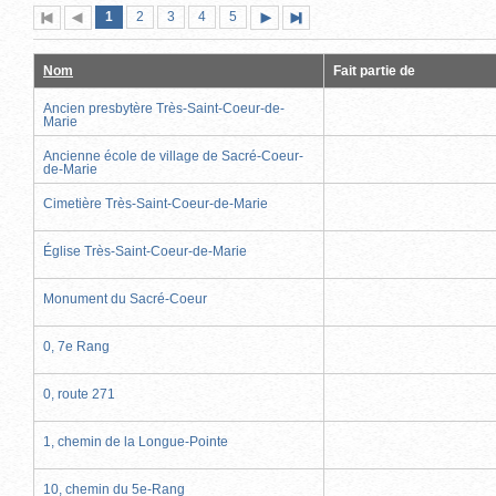
Page
(page
Page
Page
Page
Page
1
Première
2
Page
3
4
5
Page
Dernière
actuelle)
page
précédente
suivante
page
Nom
Fait partie de
Ancien presbytère Très-Saint-Coeur-de-
Marie
Ancienne école de village de Sacré-Coeur-
de-Marie
Cimetière Très-Saint-Coeur-de-Marie
Église Très-Saint-Coeur-de-Marie
Monument du Sacré-Coeur
0, 7e Rang
0, route 271
1, chemin de la Longue-Pointe
10, chemin du 5e-Rang