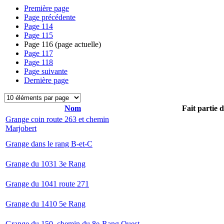
Première page
Page précédente
Page
114
Page
115
Page
116
(page actuelle)
Page
117
Page
118
Page suivante
Dernière page
Nom
Fait partie 
Grange coin route 263 et chemin
Marjobert
Grange dans le rang B-et-C
Grange du 1031 3e Rang
Grange du 1041 route 271
Grange du 1410 5e Rang
Grange du 150, chemin du 8e-Rang Ouest