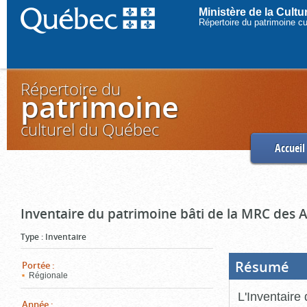
Ministère de la Cult
Répertoire du patrimoine c
Répertoire du
patrimoine
culturel du Québec
Accueil
Inventaire du patrimoine bâti de la MRC des 
Type
:
Inventaire
Résumé
(Boi
Portée
:
ouve
Régionale
cliq
pou
L'Inventaire
ferm
Année
: