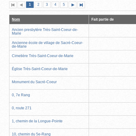
Page
(page
Page
Page
Page
Page
1
Première
2
Page
3
4
5
Page
Dernière
actuelle)
page
précédente
suivante
page
Nom
Fait partie de
Ancien presbytère Très-Saint-Coeur-de-
Marie
Ancienne école de village de Sacré-Coeur-
de-Marie
Cimetière Très-Saint-Coeur-de-Marie
Église Très-Saint-Coeur-de-Marie
Monument du Sacré-Coeur
0, 7e Rang
0, route 271
1, chemin de la Longue-Pointe
10, chemin du 5e-Rang