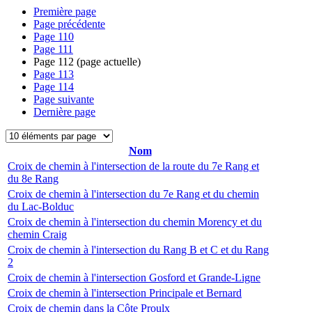
Première page
Page précédente
Page
110
Page
111
Page
112
(page actuelle)
Page
113
Page
114
Page suivante
Dernière page
Nom
Croix de chemin à l'intersection de la route du 7e Rang et
du 8e Rang
Croix de chemin à l'intersection du 7e Rang et du chemin
du Lac-Bolduc
Croix de chemin à l'intersection du chemin Morency et du
chemin Craig
Croix de chemin à l'intersection du Rang B et C et du Rang
2
Croix de chemin à l'intersection Gosford et Grande-Ligne
Croix de chemin à l'intersection Principale et Bernard
Croix de chemin dans la Côte Proulx