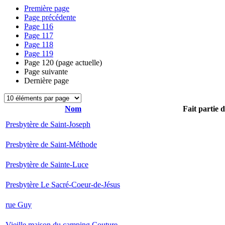
Première page
Page précédente
Page
116
Page
117
Page
118
Page
119
Page
120
(page actuelle)
Page suivante
Dernière page
Nom
Fait partie 
Presbytère de Saint-Joseph
Presbytère de Saint-Méthode
Presbytère de Sainte-Luce
Presbytère Le Sacré-Coeur-de-Jésus
rue Guy
Vieille maison du camping Couture