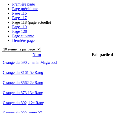
Première page
Page précédente
Page
116
Page
117
Page
118
(page actuelle)
Page
119
Page
120
Page suivante
Dernière page
Nom
Fait partie 
Grange du 590 chemin Magwood
Grange du 8161 5e Rang
Grange du 8562 2e Rang
Grange du 873 13e Rang
Grange du 892, 12e Rang
Grange du 922, route 271