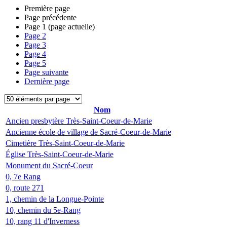
Première page
Page précédente
Page
1
(page actuelle)
Page
2
Page
3
Page
4
Page
5
Page suivante
Dernière page
Nom
Ancien presbytère Très-Saint-Coeur-de-Marie
Ancienne école de village de Sacré-Coeur-de-Marie
Cimetière Très-Saint-Coeur-de-Marie
Église Très-Saint-Coeur-de-Marie
Monument du Sacré-Coeur
0, 7e Rang
0, route 271
1, chemin de la Longue-Pointe
10, chemin du 5e-Rang
10, rang 11 d'Inverness