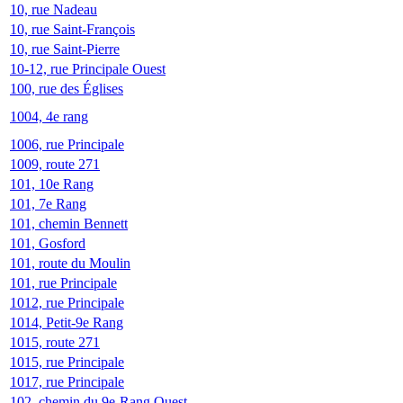
10, rue Nadeau
10, rue Saint-François
10, rue Saint-Pierre
10-12, rue Principale Ouest
100, rue des Églises
1004, 4e rang
1006, rue Principale
1009, route 271
101, 10e Rang
101, 7e Rang
101, chemin Bennett
101, Gosford
101, route du Moulin
101, rue Principale
1012, rue Principale
1014, Petit-9e Rang
1015, route 271
1015, rue Principale
1017, rue Principale
102, chemin du 9e-Rang Ouest