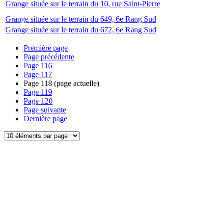
Grange située sur le terrain du 10, rue Saint-Pierre
Grange située sur le terrain du 649, 6e Rang Sud
Grange située sur le terrain du 672, 6e Rang Sud
Première page
Page précédente
Page
116
Page
117
Page
118
(page actuelle)
Page
119
Page
120
Page suivante
Dernière page