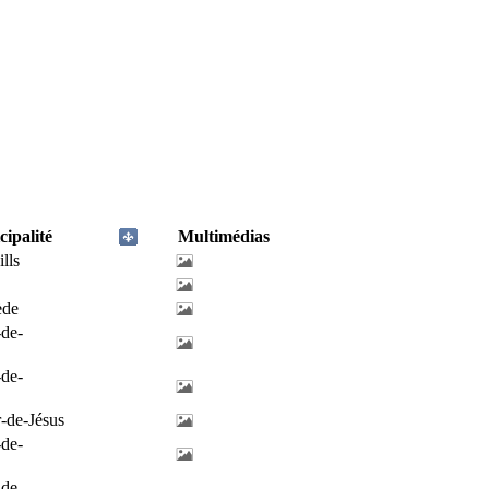
ipalité
Multimédias
lls
ède
-de-
-de-
-de-Jésus
-de-
-de-