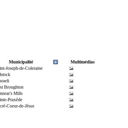
Municipalité
Multimédias
int-Joseph-de-Coleraine
stock
sraeli
st Broughton
nnear's Mills
inte-Praxède
cré-Coeur-de-Jésus