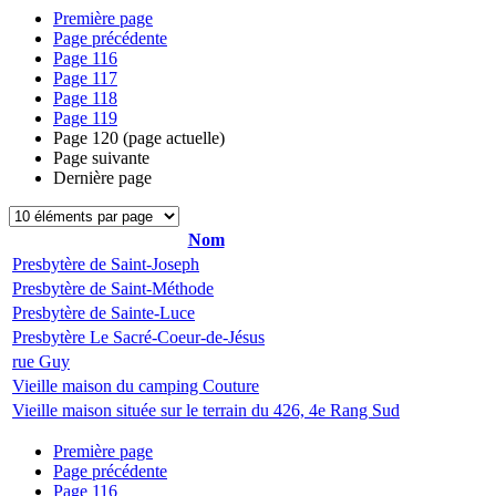
Première page
Page précédente
Page
116
Page
117
Page
118
Page
119
Page
120
(page actuelle)
Page suivante
Dernière page
Nom
Presbytère de Saint-Joseph
Presbytère de Saint-Méthode
Presbytère de Sainte-Luce
Presbytère Le Sacré-Coeur-de-Jésus
rue Guy
Vieille maison du camping Couture
Vieille maison située sur le terrain du 426, 4e Rang Sud
Première page
Page précédente
Page
116