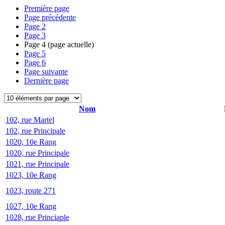
Première page
Page précédente
Page
2
Page
3
Page
4
(page actuelle)
Page
5
Page
6
Page suivante
Dernière page
Nom
102, rue Martel
102, rue Principale
1020, 10e Rang
1020, rue Principale
1021, rue Principale
1023, 10e Rang
1023, route 271
1027, 10e Rang
1028, rue Princiaple