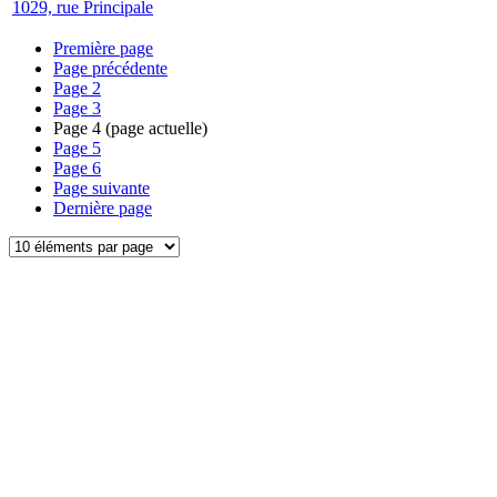
1029, rue Principale
Première page
Page précédente
Page
2
Page
3
Page
4
(page actuelle)
Page
5
Page
6
Page suivante
Dernière page