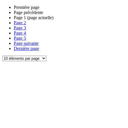
Première page
Page précédente
Page
1
(page actuelle)
Page
2
Page
3
Page
4
Page
5
Page suivante
Dernière page