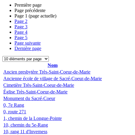
Première page
Page précédente
Page
1
(page actuelle)
Page
2
Page
3
Page
4
Page
5
Page suivante
Dernière page
Nom
Ancien presbytère Très-Saint-Coeur-de-Marie
Ancienne école de village de Sacré-Coeur-de-Marie
Cimetière Très-Saint-Coeur-de-Marie
Église Très-Saint-Coeur-de-Marie
Monument du Sacré-Coeur
0, 7e Rang
0, route 271
1, chemin de la Longue-Pointe
10, chemin du 5e-Rang
10, rang 11 d'Inverness