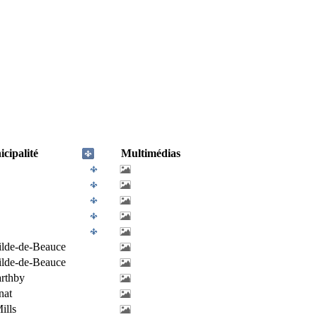
cipalité
Multimédias
tilde-de-Beauce
tilde-de-Beauce
rthby
nat
ills