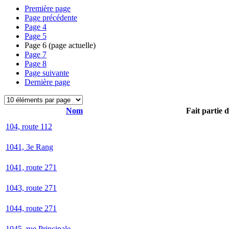
Première page
Page précédente
Page
4
Page
5
Page
6
(page actuelle)
Page
7
Page
8
Page suivante
Dernière page
Nom
Fait partie 
104, route 112
1041, 3e Rang
1041, route 271
1043, route 271
1044, route 271
1045, rue Principale