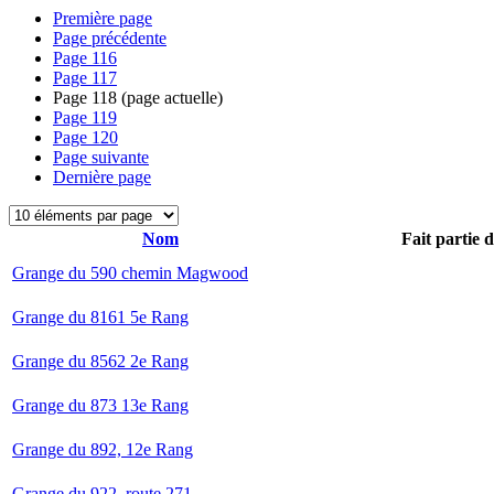
Première page
Page précédente
Page
116
Page
117
Page
118
(page actuelle)
Page
119
Page
120
Page suivante
Dernière page
Nom
Fait partie 
Grange du 590 chemin Magwood
Grange du 8161 5e Rang
Grange du 8562 2e Rang
Grange du 873 13e Rang
Grange du 892, 12e Rang
Grange du 922, route 271