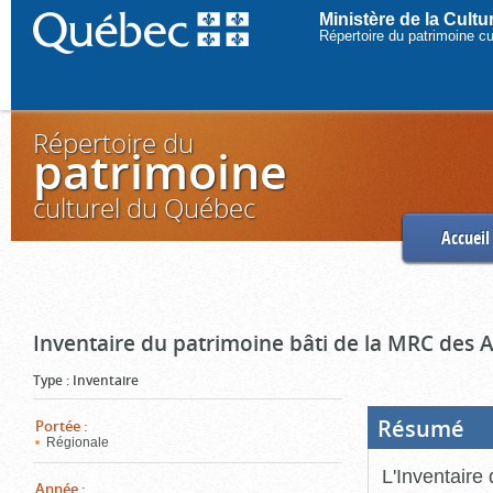
Ministère de la Cult
Répertoire du patrimoine c
Répertoire du
patrimoine
culturel du Québec
Accueil
Inventaire du patrimoine bâti de la MRC des 
Type
:
Inventaire
Résumé
(Boi
Portée
:
ouve
Régionale
cliq
pou
L'Inventaire
ferm
Année
: