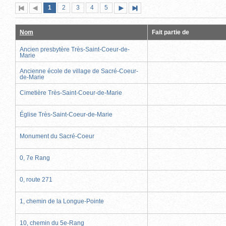
Page
(page
Page
Page
Page
Page
1
Première
2
Page
3
4
5
Page
Dernière
actuelle)
page
précédente
suivante
page
Nom
Fait partie de
Ancien presbytère Très-Saint-Coeur-de-
Marie
Ancienne école de village de Sacré-Coeur-
de-Marie
Cimetière Très-Saint-Coeur-de-Marie
Église Très-Saint-Coeur-de-Marie
Monument du Sacré-Coeur
0, 7e Rang
0, route 271
1, chemin de la Longue-Pointe
10, chemin du 5e-Rang