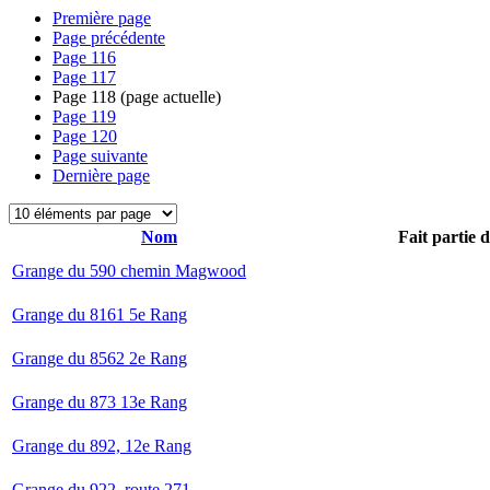
Première page
Page précédente
Page
116
Page
117
Page
118
(page actuelle)
Page
119
Page
120
Page suivante
Dernière page
Nom
Fait partie 
Grange du 590 chemin Magwood
Grange du 8161 5e Rang
Grange du 8562 2e Rang
Grange du 873 13e Rang
Grange du 892, 12e Rang
Grange du 922, route 271