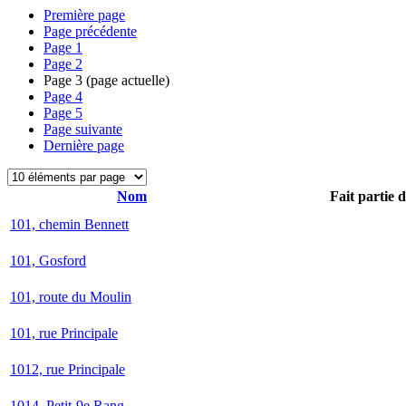
Première page
Page précédente
Page
1
Page
2
Page
3
(page actuelle)
Page
4
Page
5
Page suivante
Dernière page
Nom
Fait partie 
101, chemin Bennett
101, Gosford
101, route du Moulin
101, rue Principale
1012, rue Principale
1014, Petit-9e Rang