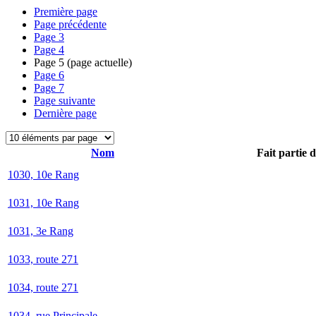
Première page
Page précédente
Page
3
Page
4
Page
5
(page actuelle)
Page
6
Page
7
Page suivante
Dernière page
Nom
Fait partie 
1030, 10e Rang
1031, 10e Rang
1031, 3e Rang
1033, route 271
1034, route 271
1034, rue Principale