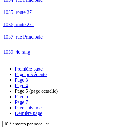
1035, route 271
1036, route 271
1037, rue Principale
1039, 4e rang
Première page
Page précédente
Page
3
Page
4
Page
5
(page actuelle)
Page
6
Page
7
Page suivante
Dernière page