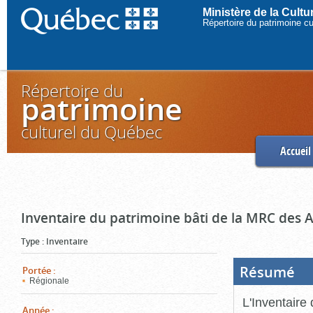
Ministère de la Cult
Répertoire du patrimoine c
Répertoire du
patrimoine
culturel du Québec
Accueil
Inventaire du patrimoine bâti de la MRC des 
Type
:
Inventaire
Résumé
(Boi
Portée
:
ouve
Régionale
cliq
pou
L'Inventaire
ferm
Année
: