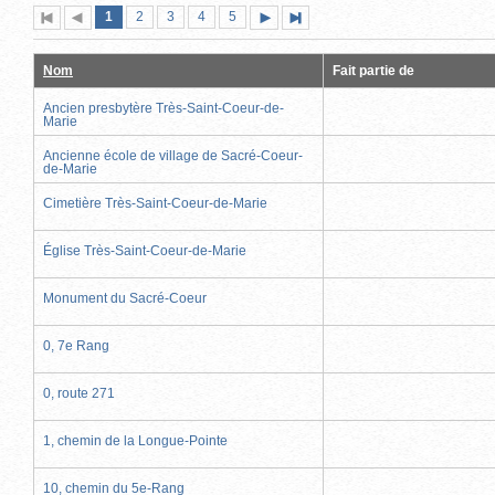
Page
(page
Page
Page
Page
Page
1
Première
2
Page
3
4
5
Page
Dernière
actuelle)
page
précédente
suivante
page
Nom
Fait partie de
Ancien presbytère Très-Saint-Coeur-de-
Marie
Ancienne école de village de Sacré-Coeur-
de-Marie
Cimetière Très-Saint-Coeur-de-Marie
Église Très-Saint-Coeur-de-Marie
Monument du Sacré-Coeur
0, 7e Rang
0, route 271
1, chemin de la Longue-Pointe
10, chemin du 5e-Rang