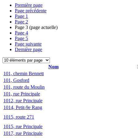
Première page
Page précédente
Page
1
Page
2
Page
3
(page actuelle)
Page
4
Page
5
Page suivante
Dernière page
Nom
101, chemin Bennett
101, Gosford
101, route du Moulin
101, rue Principale
1012, rue Principale
1014, Petit-9e Rang
1015, route 271
1015, rue Principale
1017, rue Principale