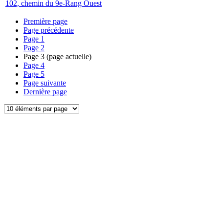
102, chemin du 9e-Rang Ouest
Première page
Page précédente
Page
1
Page
2
Page
3
(page actuelle)
Page
4
Page
5
Page suivante
Dernière page