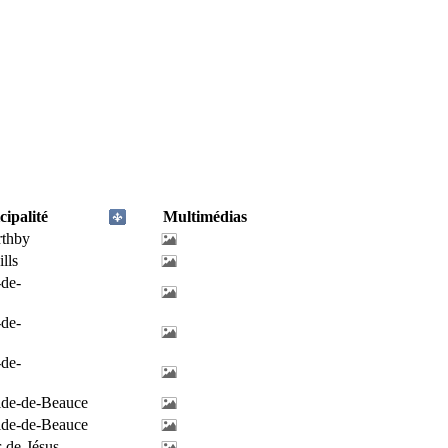
ipalité
Multimédias
rthby
lls
-de-
-de-
-de-
ilde-de-Beauce
ilde-de-Beauce
-de-Jésus