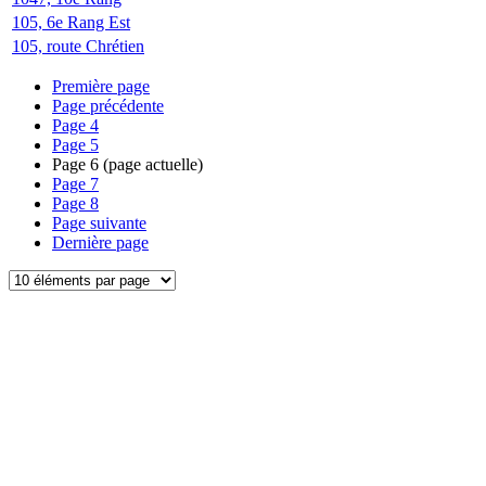
105, 6e Rang Est
105, route Chrétien
Première page
Page précédente
Page
4
Page
5
Page
6
(page actuelle)
Page
7
Page
8
Page suivante
Dernière page