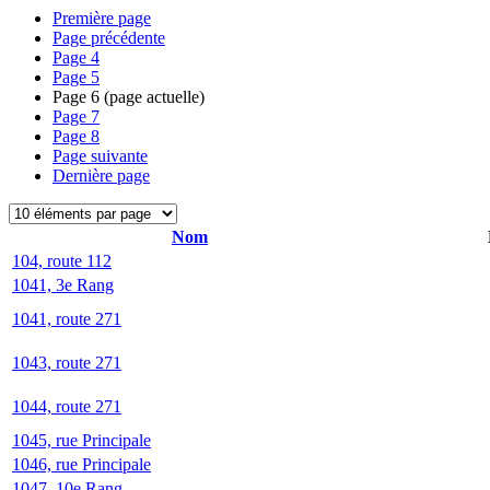
Première page
Page précédente
Page
4
Page
5
Page
6
(page actuelle)
Page
7
Page
8
Page suivante
Dernière page
Nom
104, route 112
1041, 3e Rang
1041, route 271
1043, route 271
1044, route 271
1045, rue Principale
1046, rue Principale
1047, 10e Rang