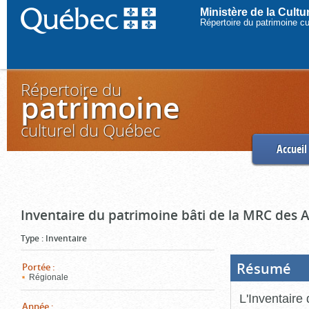
Ministère de la Cult
Répertoire du patrimoine c
Répertoire du
patrimoine
culturel du Québec
Accueil
Inventaire du patrimoine bâti de la MRC des 
Type
:
Inventaire
Résumé
(Boi
Portée
:
ouve
Régionale
cliq
pou
L'Inventaire
ferm
Année
: