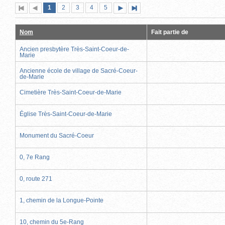
Page
(page
Page
Page
Page
Page
1
Première
2
Page
3
4
5
Page
Dernière
actuelle)
page
précédente
suivante
page
Nom
Fait partie de
Ancien presbytère Très-Saint-Coeur-de-
Marie
Ancienne école de village de Sacré-Coeur-
de-Marie
Cimetière Très-Saint-Coeur-de-Marie
Église Très-Saint-Coeur-de-Marie
Monument du Sacré-Coeur
0, 7e Rang
0, route 271
1, chemin de la Longue-Pointe
10, chemin du 5e-Rang