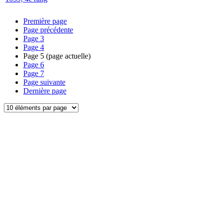
Première page
Page précédente
Page
3
Page
4
Page
5
(page actuelle)
Page
6
Page
7
Page suivante
Dernière page