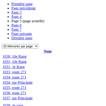
Première page
Page précédente
Page
3
Page
4
Page
5
(page actuelle)
Page
6
Page
7
Page suivante
Dernière page
Nom
1030, 10e Rang
1031, 10e Rang
1031, 3e Rang
1033, route 271
1034, route 271
1034, rue Principale
1035, route 271
1036, route 271
1037, rue Principale
1039, 4e rang