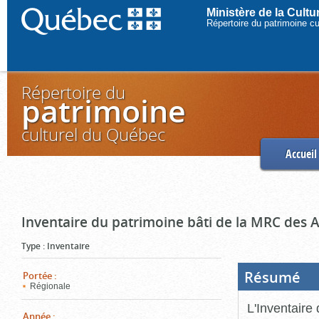
Ministère de la Cult
Répertoire du patrimoine c
Répertoire du
patrimoine
culturel du Québec
Accueil
Inventaire du patrimoine bâti de la MRC des 
Type
:
Inventaire
Résumé
(Boi
Portée
:
ouve
Régionale
cliq
pou
L'Inventaire
ferm
Année
: