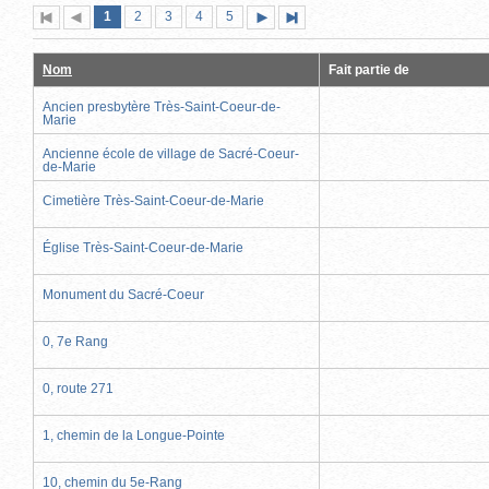
Page
(page
Page
Page
Page
Page
1
Première
2
Page
3
4
5
Page
Dernière
actuelle)
page
précédente
suivante
page
Nom
Fait partie de
Ancien presbytère Très-Saint-Coeur-de-
Marie
Ancienne école de village de Sacré-Coeur-
de-Marie
Cimetière Très-Saint-Coeur-de-Marie
Église Très-Saint-Coeur-de-Marie
Monument du Sacré-Coeur
0, 7e Rang
0, route 271
1, chemin de la Longue-Pointe
10, chemin du 5e-Rang