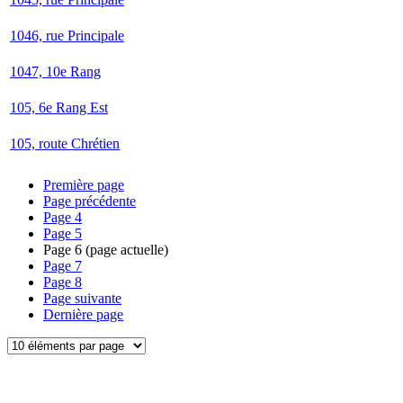
1046, rue Principale
1047, 10e Rang
105, 6e Rang Est
105, route Chrétien
Première page
Page précédente
Page
4
Page
5
Page
6
(page actuelle)
Page
7
Page
8
Page suivante
Dernière page