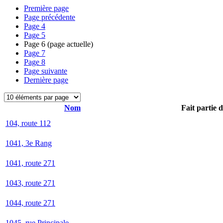
Première page
Page précédente
Page
4
Page
5
Page
6
(page actuelle)
Page
7
Page
8
Page suivante
Dernière page
Nom
Fait partie 
104, route 112
1041, 3e Rang
1041, route 271
1043, route 271
1044, route 271
1045, rue Principale