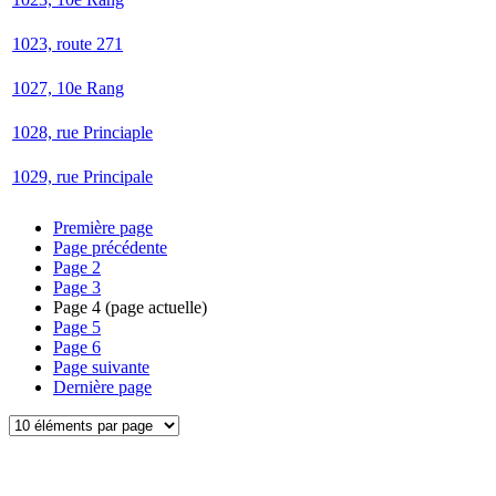
1023, route 271
1027, 10e Rang
1028, rue Princiaple
1029, rue Principale
Première page
Page précédente
Page
2
Page
3
Page
4
(page actuelle)
Page
5
Page
6
Page suivante
Dernière page