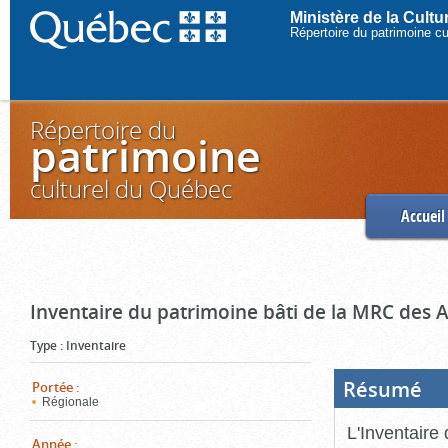
Ministère de la Cult
Répertoire du patrimoine c
Répertoire du
patrimoine
culturel du Québec
Accueil
Inventaire du patrimoine bâti de la MRC des 
Type
:
Inventaire
Résumé
(Boi
Portée
:
ouve
Régionale
cliq
pou
L'Inventaire
ferm
Année
: