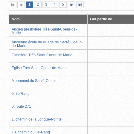
Page
(page
Page
Page
Page
Page
1
Première
2
Page
3
4
5
Page
Dernière
actuelle)
page
précédente
suivante
page
Nom
Fait partie de
Ancien presbytère Très-Saint-Coeur-de-
Marie
Ancienne école de village de Sacré-Coeur-
de-Marie
Cimetière Très-Saint-Coeur-de-Marie
Église Très-Saint-Coeur-de-Marie
Monument du Sacré-Coeur
0, 7e Rang
0, route 271
1, chemin de la Longue-Pointe
10, chemin du 5e-Rang