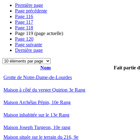
Première page
Page précédente
Page
116
Page
117
Page
118
Page
119
(page actuelle)
Page
120
Page suivante
Dernière page
Nom
Fait partie 
Grotte de Notre-Dame-de-Lourdes
Maison à côté du verger Quirion 3e Rang
Maison Archélas Pépin, 10e Rang
Maison inhabitée sur le 13e Rang
Maison Joseph Turgeon, 10e rang
Maison située sur le terrain du 216, 9e