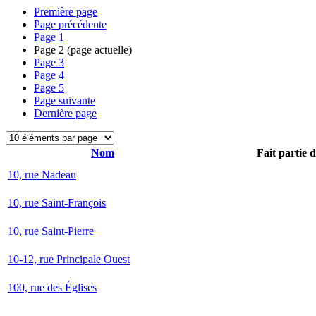
Première page
Page précédente
Page
1
Page
2
(page actuelle)
Page
3
Page
4
Page
5
Page suivante
Dernière page
Nom
Fait partie 
10, rue Nadeau
10, rue Saint-François
10, rue Saint-Pierre
10-12, rue Principale Ouest
100, rue des Églises