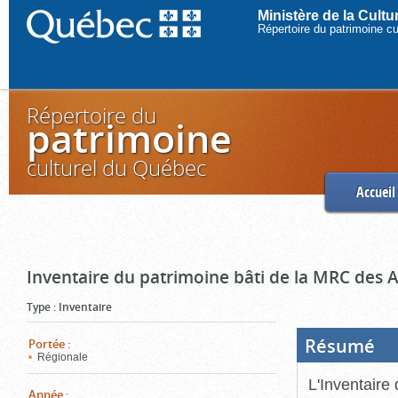
Ministère de la Cult
Répertoire du patrimoine c
Répertoire du
patrimoine
culturel du Québec
Accueil
Inventaire du patrimoine bâti de la MRC des 
Type
:
Inventaire
Résumé
(Boi
Portée
:
ouve
Régionale
cliq
pou
L'Inventaire
ferm
Année
: