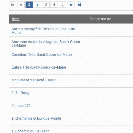
Page
(page
Page
Page
Page
Page
1
Première
2
Page
3
4
5
Page
Dernière
actuelle)
page
précédente
suivante
page
Nom
Fait partie de
Ancien presbytère Très-Saint-Coeur-de-
Marie
Ancienne école de village de Sacré-Coeur-
de-Marie
Cimetière Très-Saint-Coeur-de-Marie
Église Très-Saint-Coeur-de-Marie
Monument du Sacré-Coeur
0, 7e Rang
0, route 271
1, chemin de la Longue-Pointe
10, chemin du 5e-Rang