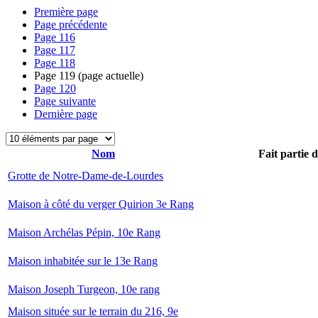
Première page
Page précédente
Page
116
Page
117
Page
118
Page
119
(page actuelle)
Page
120
Page suivante
Dernière page
Nom
Fait partie 
Grotte de Notre-Dame-de-Lourdes
Maison à côté du verger Quirion 3e Rang
Maison Archélas Pépin, 10e Rang
Maison inhabitée sur le 13e Rang
Maison Joseph Turgeon, 10e rang
Maison située sur le terrain du 216, 9e