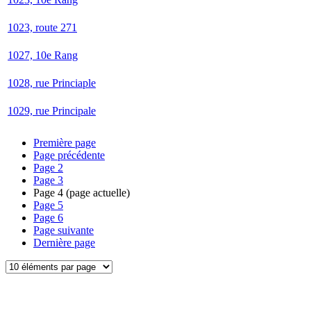
1023, route 271
1027, 10e Rang
1028, rue Princiaple
1029, rue Principale
Première page
Page précédente
Page
2
Page
3
Page
4
(page actuelle)
Page
5
Page
6
Page suivante
Dernière page