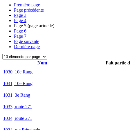
Première page
Page précédente
Page
3
Page
4
Page
5
(page actuelle)
Page
6
Page
7
Page suivante
Dernière page
Nom
Fait partie 
1030, 10e Rang
1031, 10e Rang
1031, 3e Rang
1033, route 271
1034, route 271
1034, rue Principale