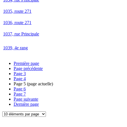
1035, route 271
1036, route 271
1037, rue Principale
1039, 4e rang
Première page
Page précédente
Page
3
Page
4
Page
5
(page actuelle)
Page
6
Page
7
Page suivante
Dernière page