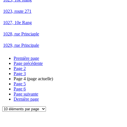
1023, route 271
1027, 10e Rang
1028, rue Princiaple
1029, rue Principale
Première page
Page précédente
Page
2
Page
3
Page
4
(page actuelle)
Page
5
Page
6
Page suivante
Dernière page