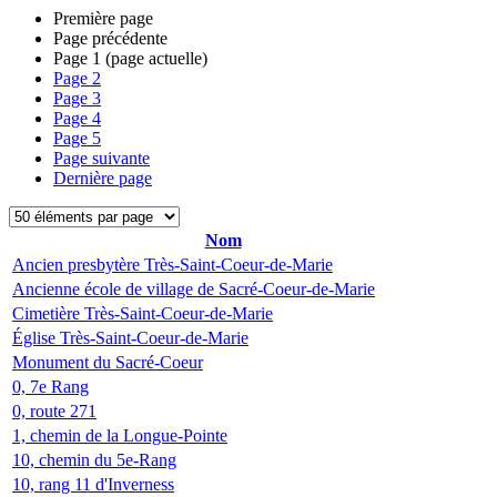
Première page
Page précédente
Page
1
(page actuelle)
Page
2
Page
3
Page
4
Page
5
Page suivante
Dernière page
Nom
Ancien presbytère Très-Saint-Coeur-de-Marie
Ancienne école de village de Sacré-Coeur-de-Marie
Cimetière Très-Saint-Coeur-de-Marie
Église Très-Saint-Coeur-de-Marie
Monument du Sacré-Coeur
0, 7e Rang
0, route 271
1, chemin de la Longue-Pointe
10, chemin du 5e-Rang
10, rang 11 d'Inverness