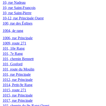
10, rue Nadeau
10, rue Saint-François
10, rue Saint-Pierre
10-12, rue Principale Ouest
100, rue des Églises
1004, 4e rang
1006, rue Principale
1009, route 271
101, 10e Rang
101, 7e Rang
101, chemin Bennett
101, Gosford
101, route du Moulin
101, rue Principale
1012, rue Principale
1014, Petit-9e Rang
1015, route 271
1015, rue Principale
1017, rue Principale
102, chemin du 9e-Rang Ouest