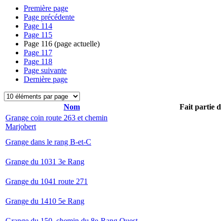
Première page
Page précédente
Page
114
Page
115
Page
116
(page actuelle)
Page
117
Page
118
Page suivante
Dernière page
Nom
Fait partie 
Grange coin route 263 et chemin
Marjobert
Grange dans le rang B-et-C
Grange du 1031 3e Rang
Grange du 1041 route 271
Grange du 1410 5e Rang
Grange du 150, chemin du 8e-Rang Ouest