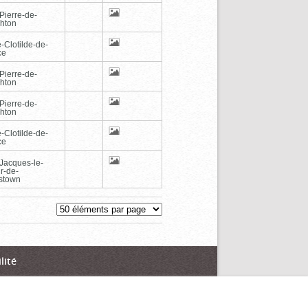
Pierre-de-
hton
-Clotilde-de-
ce
Pierre-de-
hton
Pierre-de-
hton
-Clotilde-de-
ce
-Jacques-le-
r-de-
stown
lité