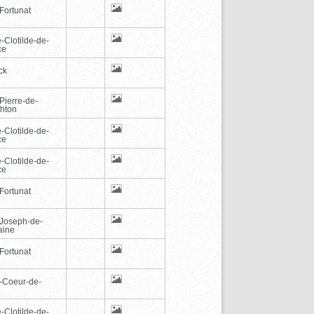
Fortunat
-Clotilde-de-
ce
ck
Pierre-de-
hton
-Clotilde-de-
ce
-Clotilde-de-
ce
Fortunat
-Joseph-de-
aine
Fortunat
-Coeur-de-
-Clotilde-de-