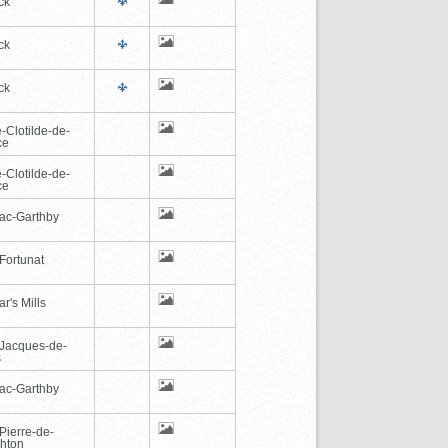
ck
ck
ck
-Clotilde-de-
ce
-Clotilde-de-
ce
ac-Garthby
Fortunat
r's Mills
-Jacques-de-
s
ac-Garthby
Pierre-de-
hton