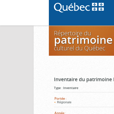
Répertoire du
patrimoine
culturel du Québec
Inventaire du patrimoine
Type
:
Inventaire
Portée
:
Régionale
Année
: