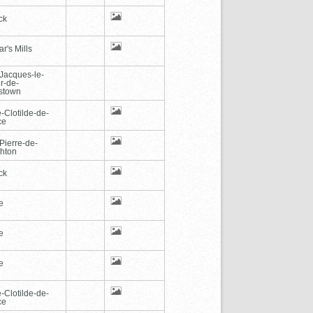
ck
r's Mills
-Jacques-le-
r-de-
stown
-Clotilde-de-
ce
Pierre-de-
hton
ck
e
e
e
-Clotilde-de-
ce