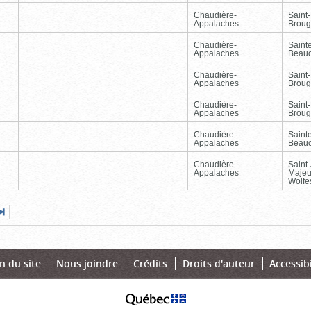
Chaudière-
Saint-
Appalaches
Broug
Chaudière-
Sainte
Appalaches
Beau
Chaudière-
Saint-
Appalaches
Broug
Chaudière-
Saint-
Appalaches
Broug
Chaudière-
Sainte
Appalaches
Beau
Chaudière-
Saint
Appalaches
Majeu
Wolfe
Page
Dernière
nte
page
n du site
Nous joindre
Crédits
Droits d'auteur
Accessibi