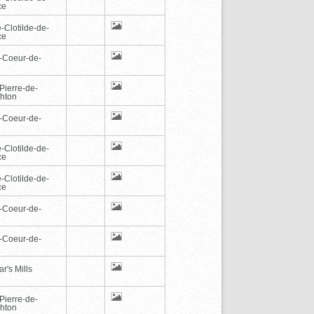
ce
-Clotilde-de-
ce
-Coeur-de-
Pierre-de-
hton
-Coeur-de-
-Clotilde-de-
ce
-Clotilde-de-
ce
-Coeur-de-
-Coeur-de-
r's Mills
Pierre-de-
hton