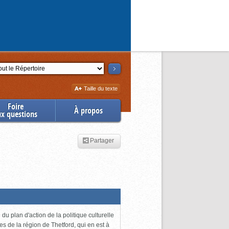
ction
Augmenter
Taille du texte
la
Foire
À propos
ux questions
Partager
du plan d'action de la politique culturelle
es de la région de Thetford, qui en est à