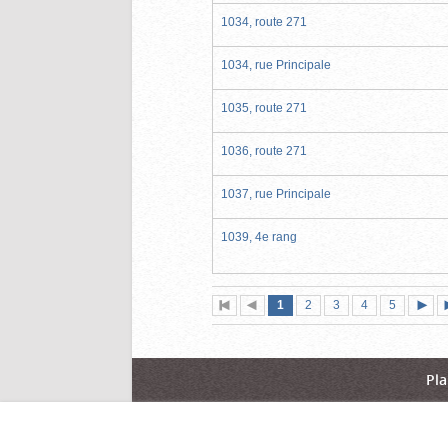
1034, route 271
1034, rue Principale
1035, route 271
1036, route 271
1037, rue Principale
1039, 4e rang
Page
(page
Page
Page
Page
Page
1
Première
2
Page
3
4
5
actuelle)
page
précédente
suiva
Pla