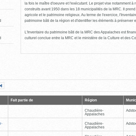
la fois le maître d'oeuvre et l'exécutant. Le projet vise notamment à
construits avant 1950 dans les 18 municipalités de la MRC. Il pren
agricole et le patrimoine religieux. Au terme de l'exercice, l'Inventa
patrimoine bâti de la région et d'identifier les éléments à préserver e
d
L'Inventaire du patrimoine bâti de la MRC des Appalaches est fin
d
culturel conclue entre la MRC et le ministère de la Culture et des 
Page
Dernière
nte
page
Fait partie de
Région
Munic
Chaudière-
Adsto
Appalaches
r-
Chaudière-
Adsto
Appalaches