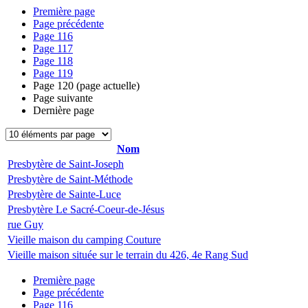
Première page
Page précédente
Page
116
Page
117
Page
118
Page
119
Page
120
(page actuelle)
Page suivante
Dernière page
Nom
Presbytère de Saint-Joseph
Presbytère de Saint-Méthode
Presbytère de Sainte-Luce
Presbytère Le Sacré-Coeur-de-Jésus
rue Guy
Vieille maison du camping Couture
Vieille maison située sur le terrain du 426, 4e Rang Sud
Première page
Page précédente
Page
116