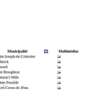
Municipalité
Multimédias
int-Joseph-de-Coleraine
stock
sraeli
st Broughton
nnear's Mills
inte-Praxède
cré-Coeur-de-Jésus