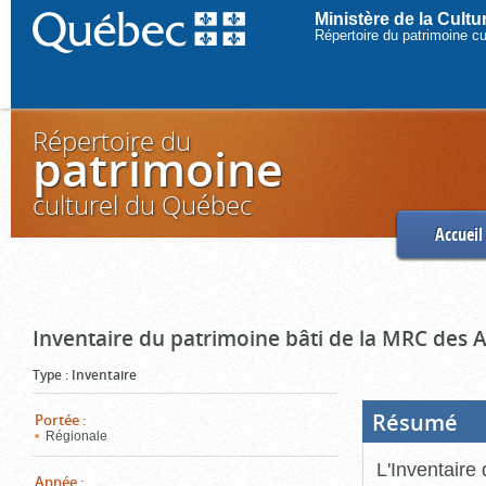
Ministère de la Cult
Répertoire du patrimoine c
Répertoire du
patrimoine
culturel du Québec
Accueil
Inventaire du patrimoine bâti de la MRC des 
Type
:
Inventaire
Résumé
(Boi
Portée
:
ouve
Régionale
cliq
pou
L'Inventaire
ferm
Année
: