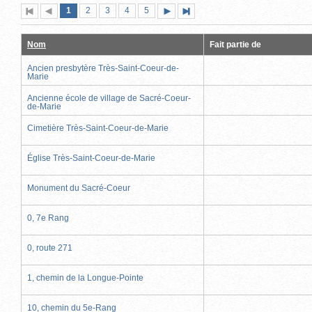
Page
(page
Page
Page
Page
Page
1
Première
2
Page
3
4
5
Page
Dernière
actuelle)
page
précédente
suivante
page
Nom
Fait partie de
Ancien presbytère Très-Saint-Coeur-de-
Marie
Ancienne école de village de Sacré-Coeur-
de-Marie
Cimetière Très-Saint-Coeur-de-Marie
Église Très-Saint-Coeur-de-Marie
Monument du Sacré-Coeur
0, 7e Rang
0, route 271
1, chemin de la Longue-Pointe
10, chemin du 5e-Rang