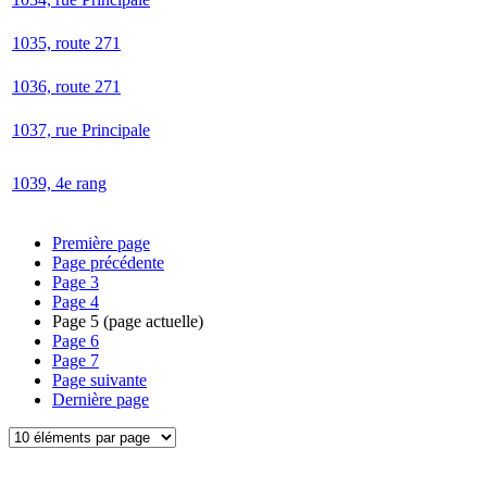
1035, route 271
1036, route 271
1037, rue Principale
1039, 4e rang
Première page
Page précédente
Page
3
Page
4
Page
5
(page actuelle)
Page
6
Page
7
Page suivante
Dernière page