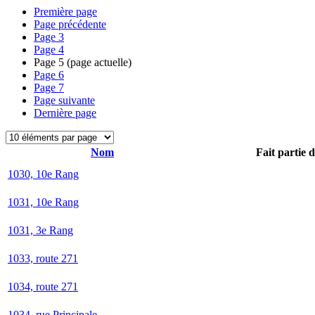
Première page
Page précédente
Page
3
Page
4
Page
5
(page actuelle)
Page
6
Page
7
Page suivante
Dernière page
Nom
Fait partie 
1030, 10e Rang
1031, 10e Rang
1031, 3e Rang
1033, route 271
1034, route 271
1034, rue Principale