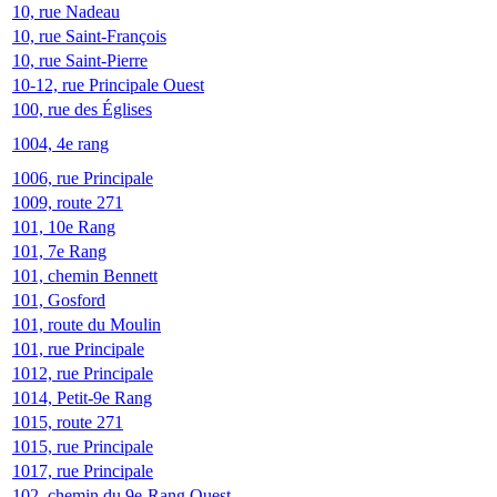
10, rue Nadeau
10, rue Saint-François
10, rue Saint-Pierre
10-12, rue Principale Ouest
100, rue des Églises
1004, 4e rang
1006, rue Principale
1009, route 271
101, 10e Rang
101, 7e Rang
101, chemin Bennett
101, Gosford
101, route du Moulin
101, rue Principale
1012, rue Principale
1014, Petit-9e Rang
1015, route 271
1015, rue Principale
1017, rue Principale
102, chemin du 9e-Rang Ouest