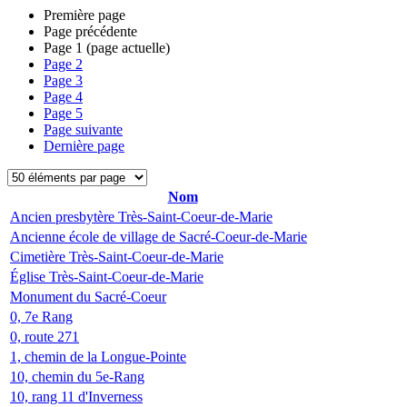
Première page
Page précédente
Page
1
(page actuelle)
Page
2
Page
3
Page
4
Page
5
Page suivante
Dernière page
Nom
Ancien presbytère Très-Saint-Coeur-de-Marie
Ancienne école de village de Sacré-Coeur-de-Marie
Cimetière Très-Saint-Coeur-de-Marie
Église Très-Saint-Coeur-de-Marie
Monument du Sacré-Coeur
0, 7e Rang
0, route 271
1, chemin de la Longue-Pointe
10, chemin du 5e-Rang
10, rang 11 d'Inverness