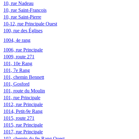
10, rue Nadeau
10, rue Saint-François
10, rue Saint-Pierre
10-12, rue Principale Ouest
100, rue des Églises
1004, 4e rang
1006, rue Principale
1009, route 271
101, 10e Rang
101, 7e Rang
101, chemin Bennett
101, Gosford
101, route du Moulin
101, rue Principale
1012, rue Principale
1014, Petit-9e Rang
1015, route 271
1015, rue Principale
1017, rue Principale
102, chemin du 9e-Rang Ouest