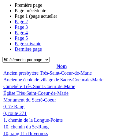
Première page
Page précédente
Page
1
(page actuelle)
Page
2
Page
3
Page
4
Page
5
Page suivante
Dernière page
Nom
Ancien presbytère Très-Saint-Coeur-de-Marie
Ancienne école de village de Sacré-Coeur-de-Marie
Cimetière Très-Saint-Coeur-de-Marie
Église Très-Saint-Coeur-de-Marie
Monument du Sacré-Coeur
0, 7e Rang
0, route 271
1, chemin de la Longue-Pointe
10, chemin du 5e-Rang
10, rang 11 d'Inverness